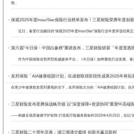
势..
保观2025年度InsurStar保险行业榜单发布！三星财险荣膺年度创
近日，备受行业瞩目的“保观2025年度InsurStar”保险行业年度评选结果正
第六届“今日保・中国白象榜”重磅发布，三星财险斩获「年度普惠
作为中国保险业智库型权威媒体平台，《今日保》始终聚焦行业发展、备受业界与
友邦保险「AIA健康校园计划」在成都取得阶段性成果2025年将拓
在青少年健康愈发受到重视的当下，友邦保险主办的「AIA健康校园计划」自开展
三星财险发布星腾保战略升级 以“深度保障+资源协同”重塑中高端
——构建全场景健康守护矩阵 打造医疗险服务新标杆2025年4月25日，在以"感廿
三星财险二十周年庆典：浦江潮涌廿载情 创新共赢启新程