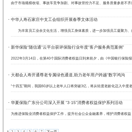
由于市场规模收缩、事故车竞争加剧、对事故管控力不足、服务质量参差不齐所导致的
中华人寿石家庄中支工会组织开展春季文体活动
为丰富员工业余文化生活，增强员工身体素质，进一步加强员工凝聚力、向心
新华保险“随信通”云平台获评保险行业年度“客户服务典范案例”
2022年3月14日，在第40个国际消费者权益日到来前夕，由《中国银行保险
大都会人寿开通尊老专属绿色通道,助力老年用户跨越“数字鸿沟
“十四五”期间，我国60岁以上老年人口将突破3亿，将从轻度老龄化迈入中度老龄
华夏保险广东分公司深入开展 “3·15”消费者权益保护系列活动
为推进保险业消费者权益保护工作，提升社会公众金融素养，维护消费者权益，华
2
3
4
5
6
7
下一页
1