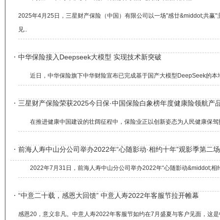
2025年4月25日，三星财产保险（中国）有限公司以一场"感廿&middot
见..
中华保险接入Deepseek大模型 实现技术新突破
近日，中华保险旗下中华财险宣布已完成基于国产大模型DeepSeek的本
三星财产保险荣获2025今日保·中国保险白象榜年度健康险领航产
在推进健康中国建设的壮阔征程中，保险业正以创新姿态为人民健康保驾护航。近日，
前海人寿中山分公司举办2022年“心随影动·相约十年”观影季第二
2022年7月31日，前海人寿中山分公司举办2022年“心随影动&middo
“中意二十载，感恩大回馈” 中意人寿2022年客服节拉开帷幕
感恩20，意义非凡。中意人寿2022年客服节如约在7月盛夏与客户见面，这是