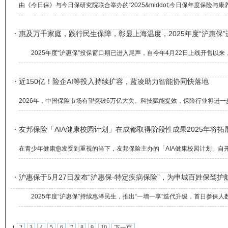
由《今日保》与今日保研究院联合举办的“2025&middot;今日保年度保险与康养
惠及万千家庭，践行民生保障，彰显上海温度，2025年度“沪惠保
2025年度“沪惠保”投保窗口期已进入尾声，自今年4月22日上线开售以来
近150亿！险企AI等投入持续扩容，蓝凌助力智能协同快落地
2026年，中国保险市场有望突破6万亿大关。科技赋能提效，保险行业将进一步
友邦保险「AIA健康校园计划」在成都取得阶段性成果2025年将拓
在青少年健康愈发受到重视的当下，友邦保险主办的「AIA健康校园计划」自开展
沪惠保于5月27日发布“沪惠保-特定疾病保险”，为申城百姓保驾护
2025年度“沪惠保”持续惠泽民生，推出“一增一享”迭代升级，首日参保人数
2
3
4
5
6
7
8
9
10
下一页
1