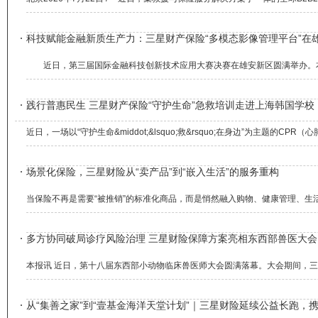
科技赋能金融新质生产力：三星财产保险“多模态影像管理平台”在
近日，第三届国际金融科技创新技术应用大赛决赛在雄安新区圆满举办。本次
践行普惠民生 三星财产保险“守护生命”急救培训走进上海韩国学校
近日，一场以“守护生命&middot;&lsquo;救&rsquo;在身边”为主
场景化保险，三星财险从“卖产品”到“嵌入生活”的服务重构
当保险不再是需要“被推销”的标准化商品，而是悄然融入购物、健康管理、生
多方协同破局诊疗风险治理 三星财险保障方案亮相东西部兽医大会
本报讯 近日，第十八届东西部小动物临床兽医师大会圆满落幕。大会期间，三
从“集善之家”到“壹基金海洋天堂计划”｜三星财险延续公益长跑，