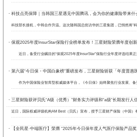
科技点亮保障｜当韩国三星遇见中国腾讯，会为你的健康险带来什
科技部长接机，中韩合作升温。这次随韩国总统访华的三星集团，已悄然将“科
保观2025年度InsurStar保险行业榜单发布！三星财险荣膺年度创
近日，备受行业瞩目的“保观2025年度InsurStar”保险行业年度评选结果正
第六届“今日保・中国白象榜”重磅发布，三星财险斩获「年度普惠
作为中国保险业智库型权威媒体平台，《今日保》始终聚焦行业发展、备受业界与
三星财险获评贝氏“A级（优秀）”财务实力评级和“a级”长期发行人
近日，国际权威评级机构AM Best（贝氏）宣布，授予三星财产保险（中国）有限
【全民星·中端医疗】荣膺 “2025年今日保年度人气医疗保险产品奖