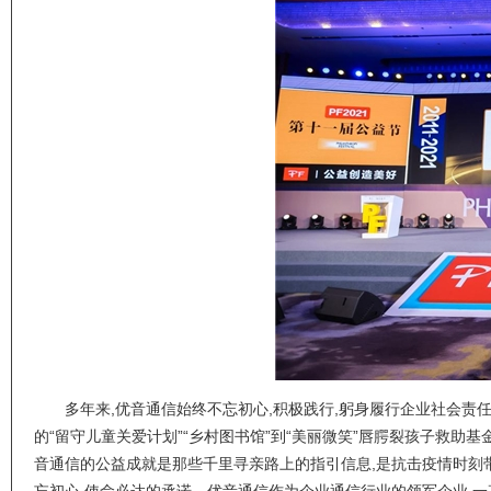
多年来,优音通信始终不忘初心,积极践行,躬身履行企业社会责任
的“留守儿童关爱计划”“乡村图书馆”到“美丽微笑”唇腭裂孩子救助基
音通信的公益成就是那些千里寻亲路上的指引信息,是抗击疫情时刻