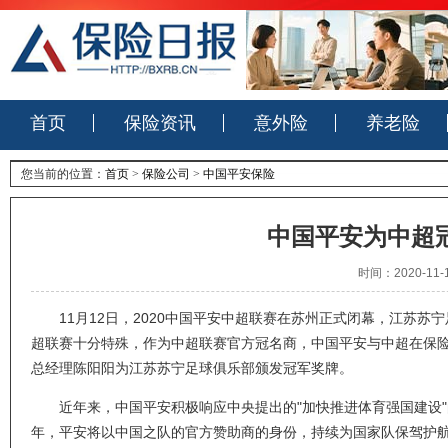
首页
保险资讯
意外险
养老险
您当前的位置：
首页
>
保险公司
>
中国平安保险
中国平安为中超冠
时间：2020-11
11月12日，2020中国平安中超联赛在苏州正式闭幕，江苏苏
超联赛十分特殊，作为中超联赛官方冠名商，中国平安与中超在保
总经理陈阳阳为江苏苏宁足球俱乐部颁发冠军奖牌。
近年来，中国平安积极响应中央提出的"加快推进体育强国建设"的
年，平安将以中国之队的官方赞助商的身份，持续为国家队保驾护