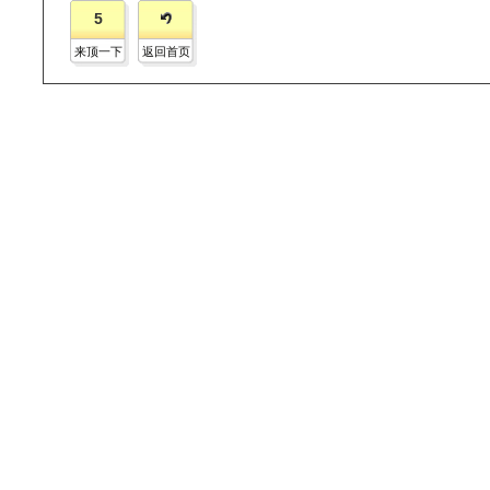
浙江人保财险员工严格落实灾情预警和防范措施，深入易涝区
场劝导绕行等形式，提醒民众将车辆停靠、转移至安全地带，加
据悉，浙江人保财险灾区公司已开通大灾理赔绿色通道，整合
活。(中国人保：任宝轩)
文章关键字：
5
来顶一下
返回首页