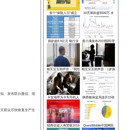
出游保险“护体”：低至
微
首个“保险人日”成立
1
捐款超8.9亿元 银行业
度
相互宝互助声音：“我陪
相