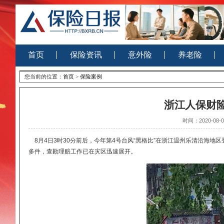
首页
保险资讯
意外险
养老
您当前的位置：
首页
>
保险案例
浙江人
时间：2
8月4日3时30分前后，今年第4号台风“黑格比”在浙江温州乐
多件，查勘理赔工作已在灾区迅速展开。