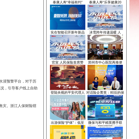
泰康人寿“幸福有约”
泰
实在智能召开新年新品
冰
官宣 人民保险首席赞
郑
赴抗台一线。运用水浸预警平台，对于历
引起的报案量激增情况，引导客户线上自助
登陆央视的平安代理人
对话
全力以赴投入抗台救灾。浙江人保财险辖