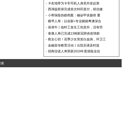
连环车祸一家四口同时入院
一岁半男童确诊白血病，移
救女心切！花季少女突发白
金融宣传教育活动丨出院后
保准牛丨临时工发生工伤意
小帮保险协赔档案：确诊甲
浙江人保财险迅速投入台风
栏目热门
连环车祸一家四口同时入院
卡友地带为卡车司机人身意
西湖益联保完成首次特药直
小帮保险协赔档案：确诊甲
横琴人寿：以创新+专业赋
保准牛丨临时工发生工伤意
泰康人寿已完成13例新冠肺
救女心切！花季少女突发白
金融宣传教育活动丨出院后
招商信诺人寿荣获2019年