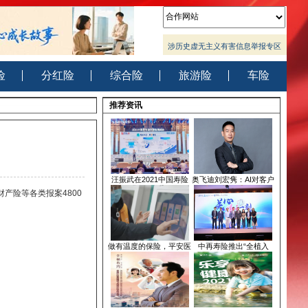
涉历史虚无
省互联网违
网上有害
涉历史虚无
省互联网违
险
重疾险
分红险
综合险
旅游
推荐资讯
汪振武在2021中国寿险
奥飞
接到车险、农险、财产险等各类报案4800
做有温度的保险，平安医
中