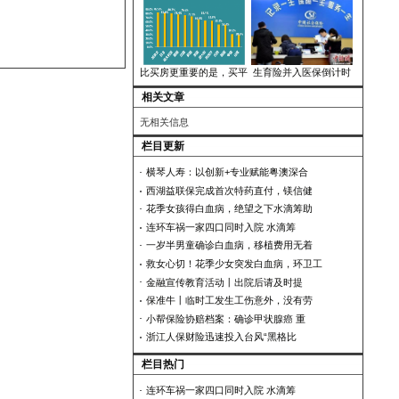
立警示牌、短信告知、发布防台微信、现
卡友地带为卡车司机人
陕
查勘理赔，帮助受灾群众尽快恢复生产生
招商信诺人寿荣获2019
Q
比买房更重要的是，买平
生
相关文章
无相关信息
栏目更新
横琴人寿：以创新+专业赋
西湖益联保完成首次特药直
花季女孩得白血病，绝望之